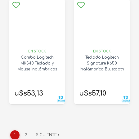
EN STOCK
EN STOCK
Combo Logitech
Teclado Logitech
MK540 Teclado y
Signature K650
Mouse Inalámbricos
Inalámbrico Bluetooth
u$s53,13
u$s57,10
1
2
SIGUIENTE