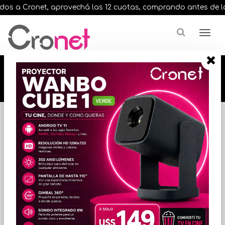
 Cronet, aprovechá las 12 cuotas, comprando antes de las 13 hr
🔥🔥🔥 12 cuotas, en todos nuestros artículos,
comprando antes de las 13 hrs. envíos en el
día 🔥🔥🔥
Inicio
Marca
LOGITECH
FILTRAR POR
ORDENAR