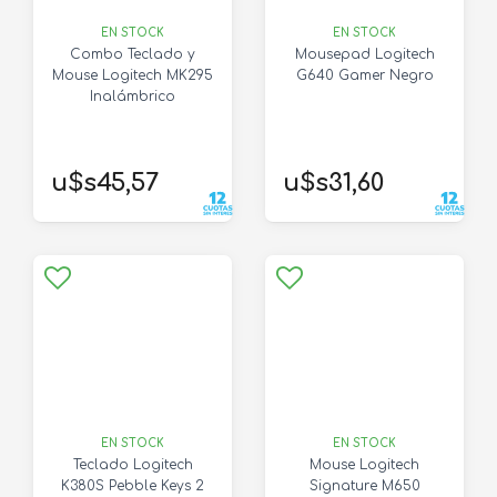
EN STOCK
EN STOCK
Combo Teclado y
Mousepad Logitech
Mouse Logitech MK295
G640 Gamer Negro
Inalámbrico
u$s45,57
u$s31,60
EN STOCK
EN STOCK
Teclado Logitech
Mouse Logitech
K380S Pebble Keys 2
Signature M650