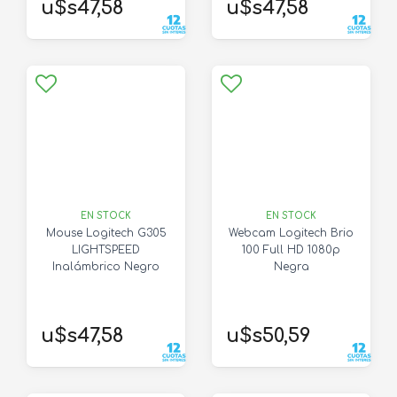
u$s47,58
u$s47,58
EN STOCK
EN STOCK
Mouse Logitech G305
Webcam Logitech Brio
LIGHTSPEED
100 Full HD 1080p
Inalámbrico Negro
Negra
u$s47,58
u$s50,59