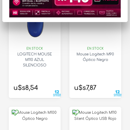
EN STOCK
EN STOCK
LOGITECH MOUSE
Mouse Logitech M90
M110 AZUL
Óptico Negro
SILENCIOSO
u$s8,54
u$s7,87