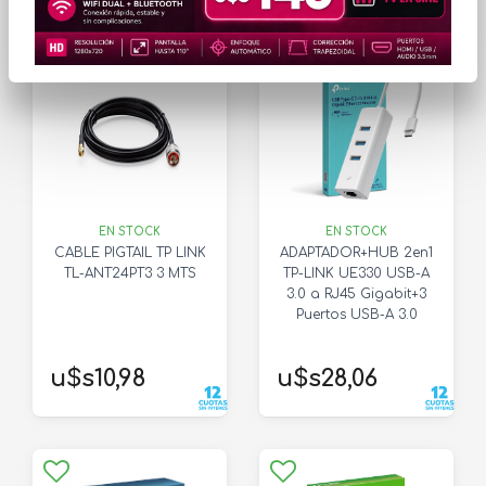
FILTRAR POR
ORDENAR
EN STOCK
EN STOCK
CABLE PIGTAIL TP LINK
ADAPTADOR+HUB 2en1
TL-ANT24PT3 3 MTS
TP-LINK UE330 USB-A
3.0 a RJ45 Gigabit+3
Puertos USB-A 3.0
u$s10,98
u$s28,06