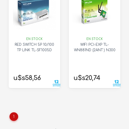
EN STOCK
EN STOCK
RED SWITCH 5P 10/100
WIFI PCI-EXP TL-
TP LINK TL-SF1005D
WN881ND (2ANT ) N300
u$s58,56
u$s20,74
1