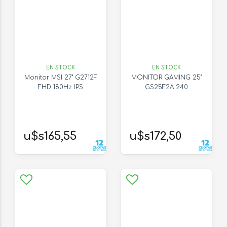
EN STOCK
EN STOCK
Monitor MSI 27" G2712F
MONITOR GAMING 25"
FHD 180Hz IPS
GS25F2A 240
u$s165,55
u$s172,50