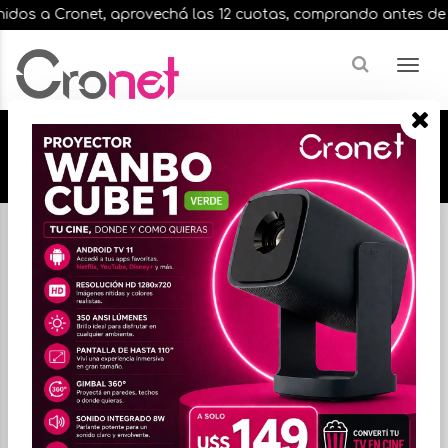
s a Cronet, aprovechá las 12 cuotas, comprando antes de las 13
🔥🔥🔥 12 cuotas, en todos nuestros artículos,
comprando antes de las 13 hrs. envíos en el
día 🔥🔥🔥
Inicio
VIDEO
MONITORES
FILTRAR
ORDENAR