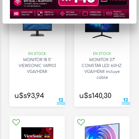
EN STOCK
EN STOCK
MONITOR 18.5"
MONITOR 27"
VIEWSONIC VA1903
COMSTAR LED 60HZ.
VGA/HDMI
VGA/HDMI incluye
cable
u$s93,94
u$s140,30