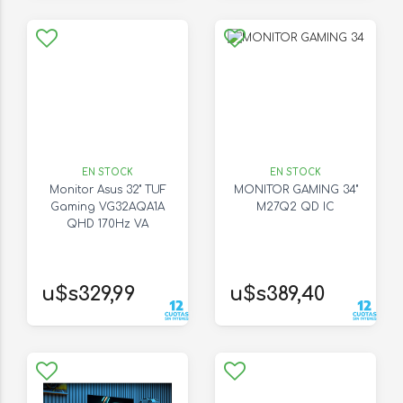
EN STOCK
EN STOCK
Monitor Asus 32" TUF
MONITOR GAMING 34"
Gaming VG32AQA1A
M27Q2 QD IC
QHD 170Hz VA
u$s329,99
u$s389,40