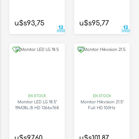
u$s93,75
u$s95,77
EN STOCK
EN STOCK
Monitor LED LG 18.5"
Monitor Hikvision 21.5"
19M38L-B HD 1366x768
Full HD 100Hz
u$s97,60
u$s101,87