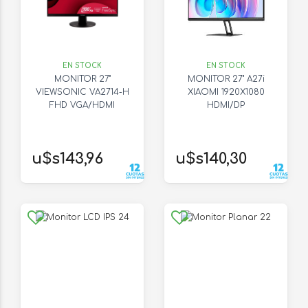
EN STOCK
EN STOCK
MONITOR 27"
MONITOR 27" A27i
VIEWSONIC VA2714-H
XIAOMI 1920X1080
FHD VGA/HDMI
HDMI/DP
u$s143,96
u$s140,30