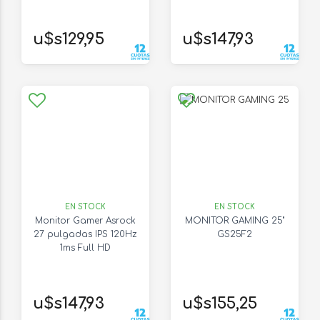
u$s129,95
u$s147,93
EN STOCK
EN STOCK
Monitor Gamer Asrock
MONITOR GAMING 25"
27 pulgadas IPS 120Hz
GS25F2
1ms Full HD
u$s147,93
u$s155,25