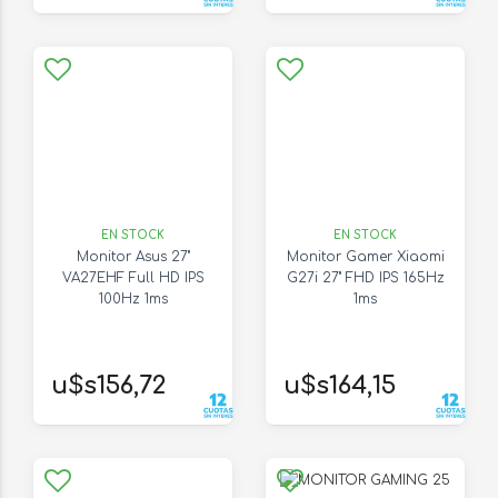
EN STOCK
EN STOCK
Monitor Asus 27"
Monitor Gamer Xiaomi
VA27EHF Full HD IPS
G27i 27" FHD IPS 165Hz
100Hz 1ms
1ms
u$s156,72
u$s164,15