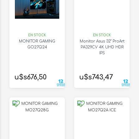
EN STOCK
EN STOCK
MONITOR GAMING
Monitor Asus 32" ProArt
GO27Q24
PA329CV 4K UHD HDR
IPS
u$s676,50
u$s743,47