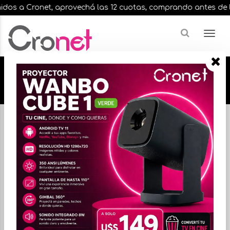
a Cronet, aprovechá las 12 cuotas, comprando antes de las 13 h
🔥🔥🔥 12 cuotas, en todos nuestros artículos,
comprando antes de las 13 hrs. envíos en el
día 🔥🔥🔥
Inicio
VARIOS INFORMATICA
TECLADOS Y MOUSE
FILTRAR
ORDENAR