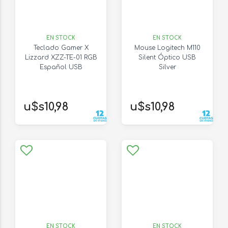
EN STOCK
EN STOCK
Teclado Gamer X
Mouse Logitech M110
Lizzard XZZ-TE-01 RGB
Silent Óptico USB
Español USB
Silver
u$s10,98
u$s10,98
EN STOCK
EN STOCK