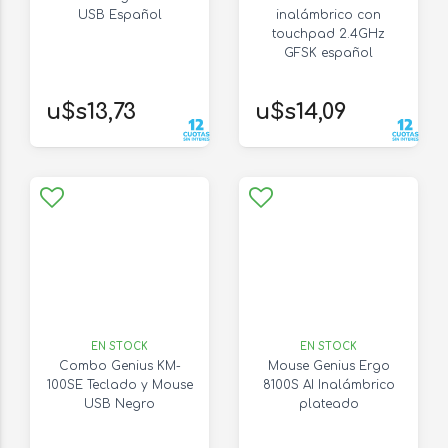
USB Español
inalámbrico con
touchpad 2.4GHz
GFSK español
u$s13,73
u$s14,09
EN STOCK
EN STOCK
Combo Genius KM-
Mouse Genius Ergo
100SE Teclado y Mouse
8100S AI Inalámbrico
USB Negro
plateado