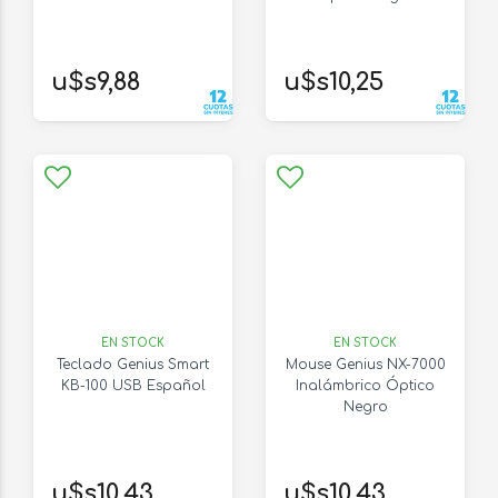
u$s9,88
u$s10,25
EN STOCK
EN STOCK
Teclado Genius Smart
Mouse Genius NX-7000
KB-100 USB Español
Inalámbrico Óptico
Negro
u$s10,43
u$s10,43