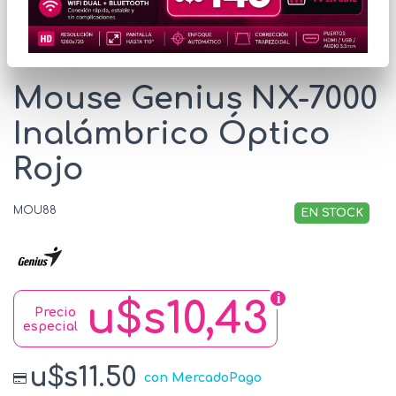
* Las imágenes se exhiben con fines ilustrativos.
Mouse Genius NX-7000
Inalámbrico Óptico
Rojo
MOU88
EN STOCK
u$s10,43
Precio
especial
u$s11.50
con MercadoPago