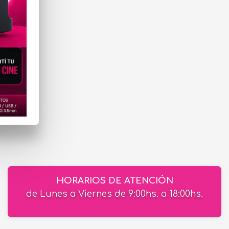
al
HORARIOS DE ATENCIÓN
de Lunes a Viernes de 9:00hs. a 18:00hs.