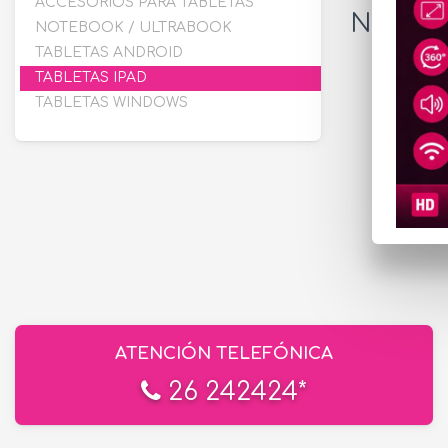
ACCESORIOS PARA TABLETAS
No hay 
NOTEBOOK / ULTRABOOK
TABLETAS ANDROID
TABLETAS IPAD
TABLETAS WINDOWS
ATENCIÓN TELEFÓNICA
26 242424*