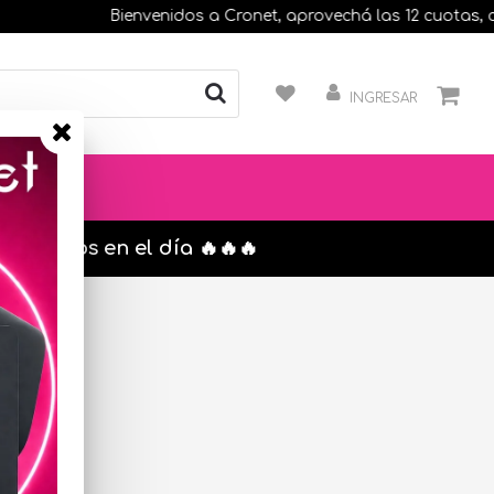
Bienvenidos a Cronet, aprovechá las 12 cuotas, comp
INGRESAR
s. envíos en el día 🔥🔥🔥