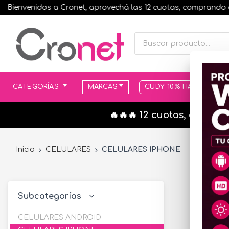
nvenidos a Cronet, aprovechá las 12 cuotas, comprando antes de
CATEGORÍAS
MARCAS
CUDY 10% HASTA AGOT
🔥🔥🔥 12 cuotas, en todo
Inicio
CELULARES
CELULARES IPHONE
Subcategorías
CELULARES ANDROID