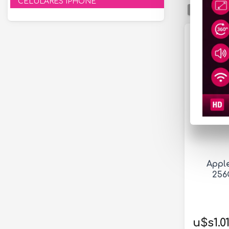
CELULARES IPHONE
ORDENAR
Apple
256
u$s1.01