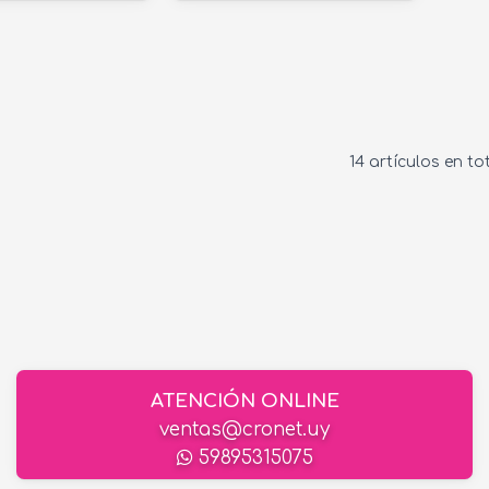
14 artículos en to
ATENCIÓN ONLINE
ventas@cronet.uy
59895315075