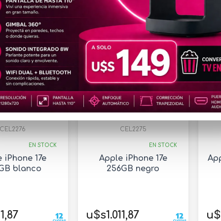
CEL2276
CEL2275
EN STOCK
EN STOCK
 iPhone 17e
Apple iPhone 17e
App
GB blanco
256GB negro
1,87
u$s1.011,87
u$