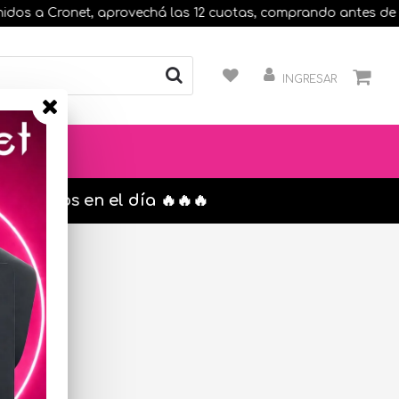
a Cronet, aprovechá las 12 cuotas, comprando antes de las 13 h
INGRESAR
s. envíos en el día 🔥🔥🔥