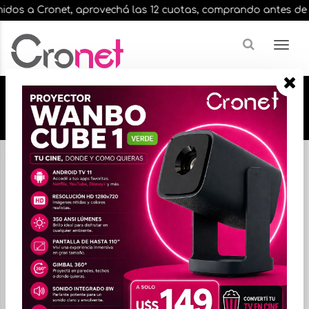
dos a Cronet, aprovechá las 12 cuotas, comprando antes de las 
🔥🔥🔥 12 cuotas, en todos nuestros artículos,
comprando antes de las 13 hrs. envíos en el
día 🔥🔥🔥
Inicio
VIDEO
ACCESORIOS DE VIDEO
FILTRAR
ORDENAR
No hay productos que mostrar...