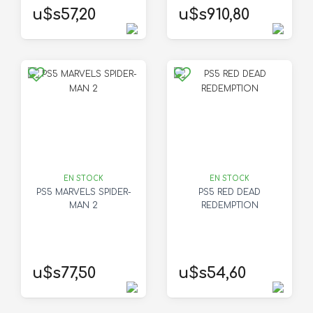
u$s57,20
u$s910,80
EN STOCK
EN STOCK
PS5 MARVELS SPIDER-
PS5 RED DEAD
MAN 2
REDEMPTION
u$s77,50
u$s54,60