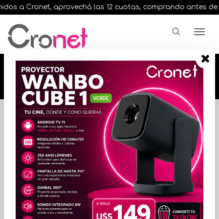
dos a Cronet, aprovechá las 12 cuotas, comprando antes de las 
🔥🔥🔥 12 cuotas, en todos nuestros artículos,
comprando antes de las 13 hrs. envíos en el
día 🔥🔥🔥
Inicio
Marca
UBIQUITI
FILTRAR POR
ORDENAR