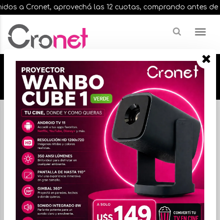
os a Cronet, aprovechá las 12 cuotas, comprando antes de las 1
🔥🔥🔥 12 cuotas, en todos nuestros artículos,
comprando antes de las 13 hrs. envíos en el
día 🔥🔥🔥
Inicio
CONECTIVIDAD / RED
SWITCHES
FILTRAR
ORDENAR