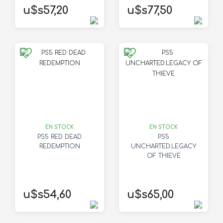
u$s57,20
u$s77,50
EN STOCK
EN STOCK
PS5 RED DEAD
PS5
REDEMPTION
UNCHARTED:LEGACY
OF THIEVE
u$s54,60
u$s65,00