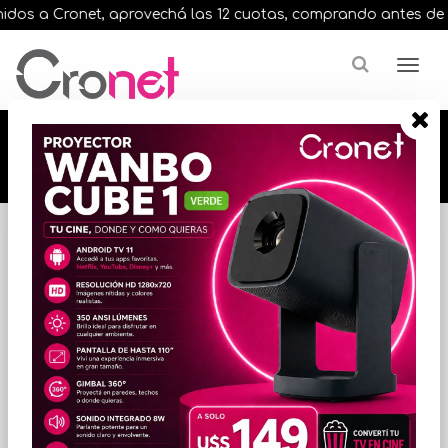
dos a Cronet, aprovechá las 12 cuotas, comprando antes de las 
🔥🔥🔥 12 cuotas, en todos nuestros artículos,
comprando antes de las 13 hrs. envíos en el
día 🔥🔥🔥
Inicio
Marca
E-VGA
FILTRAR POR
ORDENAR