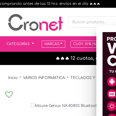
rando antes de las 13 hrs. envíos en el día 🔥🔥🔥
CATEGORÍAS
MARCAS
CUDY 10% HASTA AGOT
🔥🔥🔥 12 cuotas, en todo
Inicio
VARIOS INFORMATICA
TECLADOS Y MOUSE