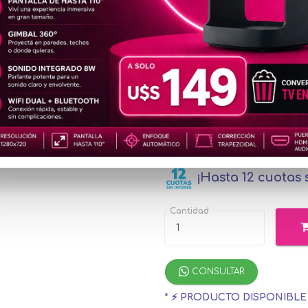
MOU318
u$s1
Precio
especial
u$s20.18
con Me
¡Hasta 12 cuotas s
Cantidad
CONSULTAR
* ⚡ PRODUCTO DISPONIBL