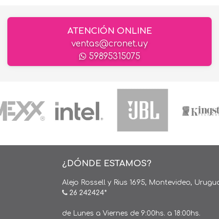
ATENCIÓN ONLINE
ventas@cronet.uy
59895315075
¿DÓNDE ESTAMOS?
Alejo Rossell y Rius 1695, Montevideo, Urugu
26 242424*
de Lunes a Viernes de 9:00hs. a 18:00hs.