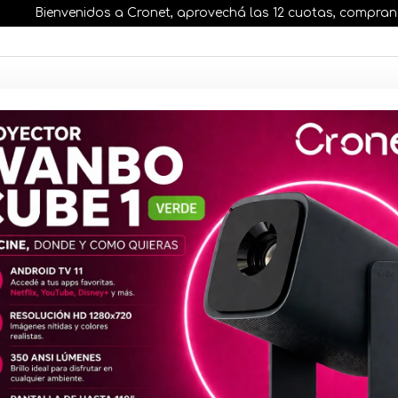
Bienvenidos a Cronet, aprovechá las 12 cuotas, comprando ant
AR STOCK
MOVILIDAD ELÉCTRICA 25% OFF
s nuestros artículos, comprando antes de las 13 hr
Mouse Geni
Silencioso 