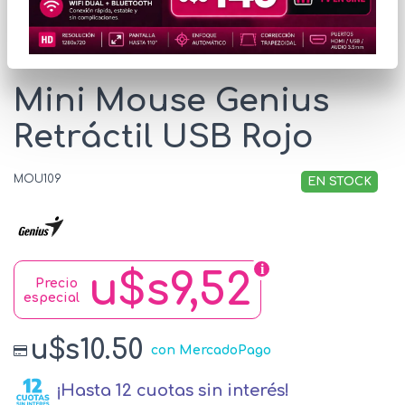
* Las imágenes se exhiben con fines ilustrativos.
Mini Mouse Genius
Retráctil USB Rojo
MOU109
EN STOCK
u$s9,52
Precio
especial
u$s10.50
con MercadoPago
¡Hasta 12 cuotas sin interés!