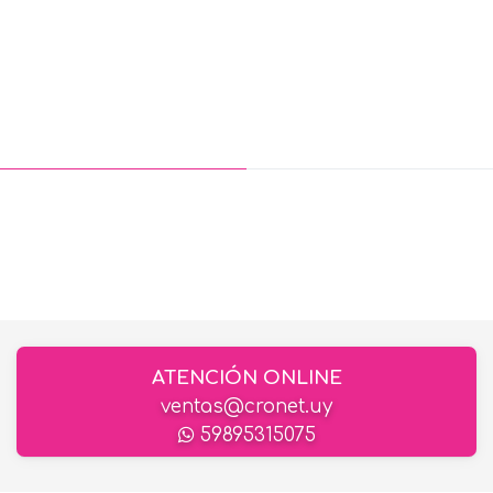
ATENCIÓN ONLINE
ventas@cronet.uy
59895315075