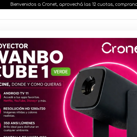
Bienvenidos a Cronet, aprovechá las 12 cuotas, comprando ante
AR STOCK
MOVILIDAD ELÉCTRICA 25% OFF
s nuestros artículos, comprando antes de las 13 hr
Teclado Ga
RGB Españ