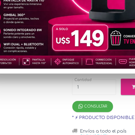
TEC146
2K
u$s10
Precio
especial
u$s12.11
con Mer
¡Hasta 12 cuotas s
Cantidad
CONSULTAR
* ⚡ PRODUCTO DISPONIBL
Envíos a todo el país