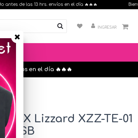
s de las 13 hrs. envíos en el día 🔥🔥🔥
Bienveni
INGRESAR
s. envíos en el día 🔥🔥🔥
mer X Lizzard XZZ-TE-01
ol USB