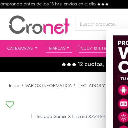
ando antes de las 13 hrs. envíos en el día 🔥🔥🔥
CATEGORÍAS
MARCAS
CUDY 10% HASTA AGOT
🔥🔥🔥 12 cuotas, en todo
Inicio
VARIOS INFORMATICA
TECLADOS Y MOUSE