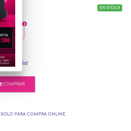
EN STOCK
,98
cadoPago
in interés!
COMPRAR
E SOLO PARA COMPRA ONLINE