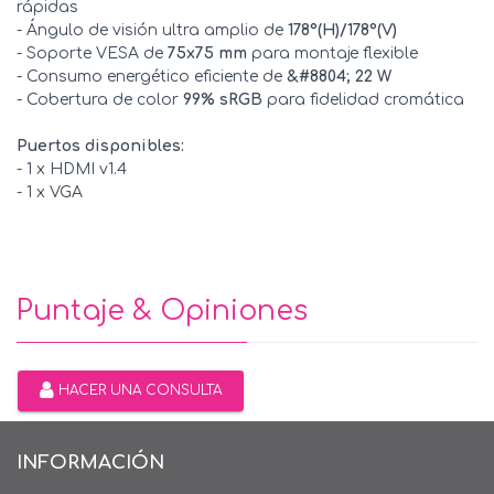
rápidas
- Ángulo de visión ultra amplio de
178°(H)/178°(V)
- Soporte VESA de
75x75 mm
para montaje flexible
- Consumo energético eficiente de
&#8804; 22 W
- Cobertura de color
99% sRGB
para fidelidad cromática
Puertos disponibles:
- 1 x HDMI v1.4
- 1 x VGA
Puntaje & Opiniones
HACER UNA CONSULTA
INFORMACIÓN