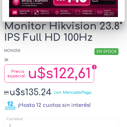
* Las imágenes se exhiben con fines ilustrativos.
Monitor Hikvision 23.8"
IPS Full HD 100Hz
MON358
EN STOCK
2K
u$s122,61
Precio
especial
u$s135.24
con MercadoPago
¡Hasta 12 cuotas sin interés!
Cantidad