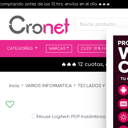
rando antes de las 13 hrs. envíos en el día 🔥🔥🔥
CATEGORÍAS
MARCAS
CUDY 10% HASTA AGOT
🔥🔥🔥 12 cuotas, en todo
Inicio
VARIOS INFORMATICA
TECLADOS Y MOUSE