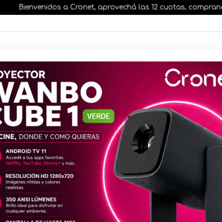
Bienvenidos a Cronet, aprovechá las 12 cuotas, comprando ant
AR STOCK
MOVILIDAD ELÉCTRICA 25% OFF
s nuestros artículos, comprando antes de las 13 hr
Mouse Logi
Bluetooth 