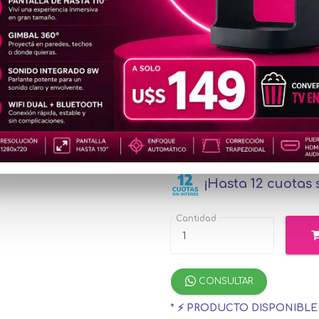
MOU302
u$s4
Precio
especial
u$s46.43
con M
¡Hasta 12 cuotas s
Cantidad
CONSULTAR
* ⚡ PRODUCTO DISPONIBL