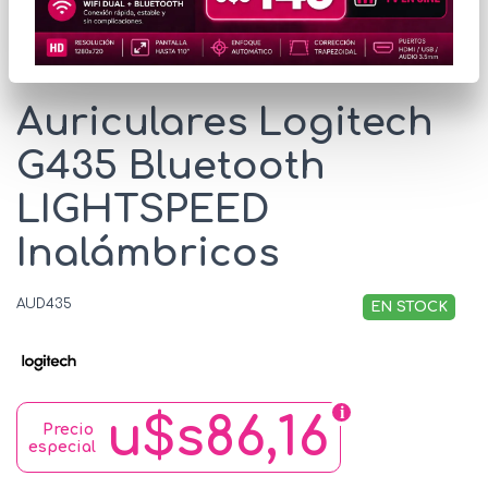
* Las imágenes se exhiben con fines ilustrativos.
Auriculares Logitech
G435 Bluetooth
LIGHTSPEED
Inalámbricos
AUD435
EN STOCK
u$s86,16
Precio
especial