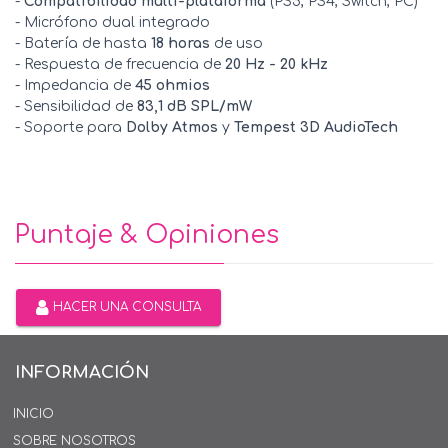
-
Compatibilidad multi-plataforma
(PS5, PS4, Switch, PC)
- Micrófono dual integrado
- Batería de hasta
18 horas
de uso
- Respuesta de frecuencia de
20 Hz - 20 kHz
- Impedancia de
45 ohmios
- Sensibilidad de
83,1 dB SPL/mW
- Soporte para
Dolby Atmos
y
Tempest 3D AudioTech
Puntaje & Opiniones
HACER UNA CONSULTA
INFORMACIÓN
INICIO
SOBRE NOSOTROS