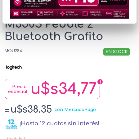
Mouse Logitech
M350S Pebble 2
Bluetooth Grafito
MOU284
EN STOCK
u$s34,77
Precio
especial
u$s38.35
con MercadoPago
¡Hasta 12 cuotas sin interés!
Cantidad