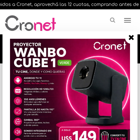
os a Cronet, aprovechá las 12 cuotas, comprando antes de las 
🔥🔥🔥 12 cuotas, en todos nuestros artículos,
comprando antes de las 13 hrs. envíos en el
día 🔥🔥🔥
Inicio
VARIOS INFORMATICA
TECLADOS Y MOUSE
* Las imágenes se exhiben con fines ilustrativos.