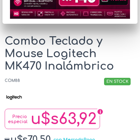
* Las imágenes se exhiben con fines ilustrativos.
Combo Teclado y
Mouse Logitech
MK470 Inalámbrico
COM88
EN STOCK
u$s63,92
Precio
especial
u$s70.50
con MercadoPago