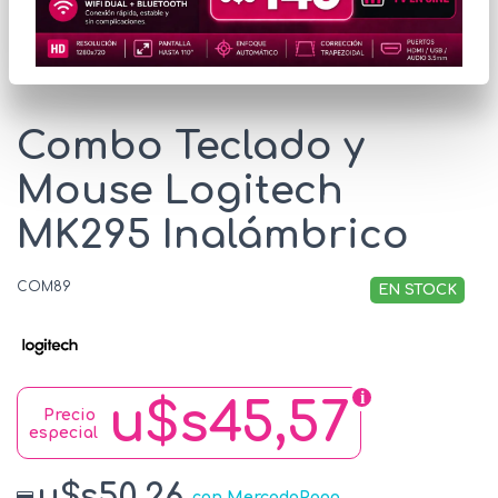
* Las imágenes se exhiben con fines ilustrativos.
Combo Teclado y
Mouse Logitech
MK295 Inalámbrico
COM89
EN STOCK
u$s45,57
Precio
especial
u$s50.26
con MercadoPago