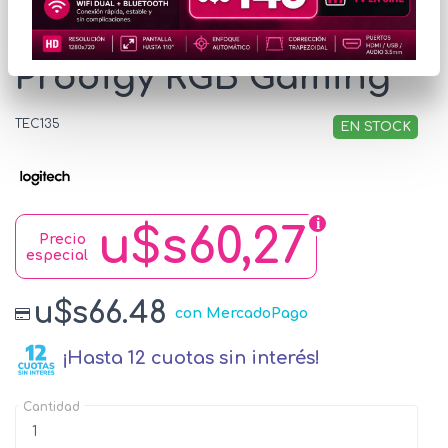
Teclado Logitech G213
Prodigy RGB Gaming
TEC135
EN STOCK
u$s60,27
Precio
especial
u$s66.48
con MercadoPago
¡Hasta 12 cuotas sin interés!
Cantidad