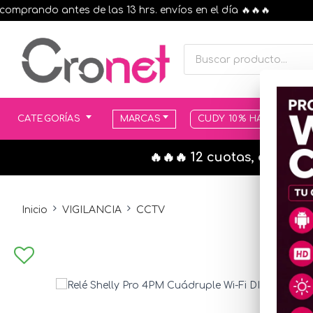
rando antes de las 13 hrs. envíos en el día 🔥🔥🔥
CATEGORÍAS
MARCAS
CUDY 10% HASTA AGOT
🔥🔥🔥 12 cuotas, en todo
Inicio
VIGILANCIA
CCTV