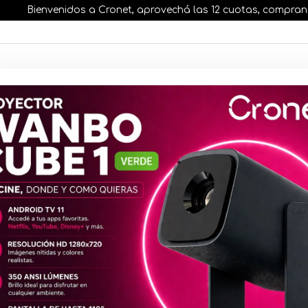
Bienvenidos a Cronet, aprovechá las 12 cuotas, comprando ant
AR STOCK
MOVILIDAD ELÉCTRICA 25% OFF
s nuestros artículos, comprando antes de las 13 hr
Relé Shell
Fi DIN Med