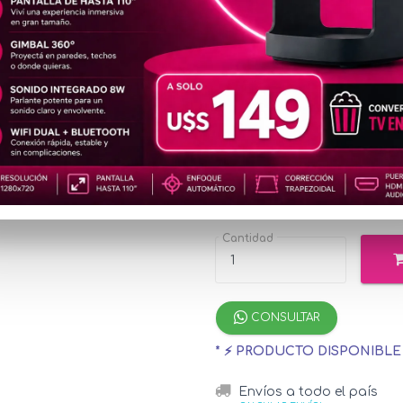
REL236
2K
u$s19
Precio
especial
u$s219.75
con 
¡Hasta 12 cuotas s
Cantidad
CONSULTAR
* ⚡ PRODUCTO DISPONIBL
Envíos a todo el país