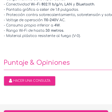
- Conectividad
Wi-Fi 802.11 b/g/n
,
LAN
y
Bluetooth
.
- Pantalla gráfica a
color
de 1.8 pulgadas.
- Protección contra sobrecalentamiento, sobretensión y sob
- Voltaje de operación
110-240V
AC.
- Consumo propio inferior a
4W
.
- Rango Wi-Fi de hasta
30 metros
.
- Material plástico resistente al fuego (V-0).
Puntaje & Opiniones
HACER UNA CONSULTA