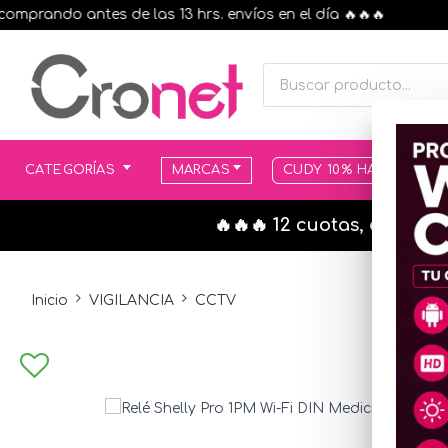
ando antes de las 13 hrs. envíos en el día 🔥🔥🔥
CATEGORÍAS
MARCAS
CUDY 10% HASTA AGOT
🔥🔥🔥 12 cuotas, en todo
Inicio
VIGILANCIA
CCTV