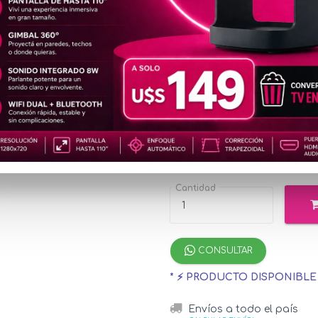
REL248
2K
u$s12
Precio
especial
u$s142.98
con 
¡Hasta 12 cuotas s
Cantidad
CONSULTAR
* ⚡ PRODUCTO DISPONIBL
Envíos a todo el país