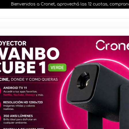
Bienvenidos a Cronet, aprovechá las 12 cuotas, comprando ant
AR STOCK
MOVILIDAD ELÉCTRICA 25% OFF
s nuestros artículos, comprando antes de las 13 hr
Relé Shelly
Medición d