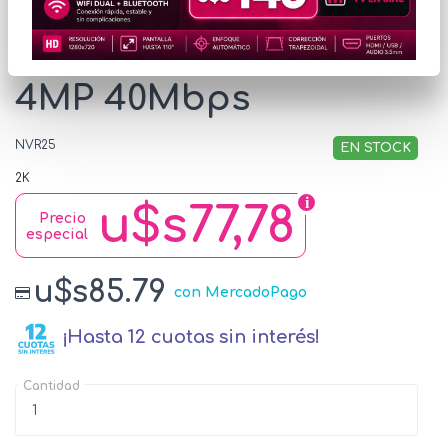
NVR HiLook NVR-
104MH-D 4 Canales
4MP 40Mbps
NVR25
EN STOCK
2K
u$s77,78
Precio
especial
u$s85.79
con MercadoPago
¡Hasta 12 cuotas sin interés!
Cantidad