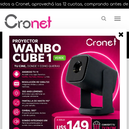
dos a Cronet, aprovechá las 12 cuotas, comprando antes de las 
🔥🔥🔥 12 cuotas, en todos nuestros artículos,
comprando antes de las 13 hrs. envíos en el
día 🔥🔥🔥
Inicio
VIGILANCIA
CCTV
* Las imágenes se exhiben con fines ilustrativos.