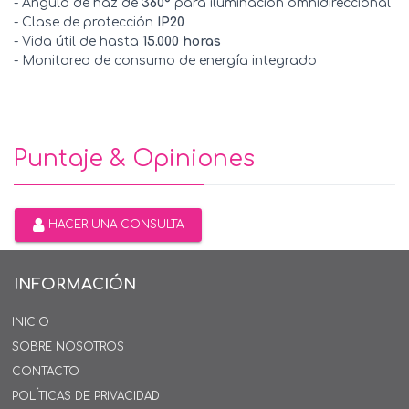
- Ángulo de haz de
360°
para iluminación omnidireccional
- Clase de protección
IP20
- Vida útil de hasta
15.000 horas
- Monitoreo de consumo de energía integrado
Puntaje & Opiniones
HACER UNA CONSULTA
INFORMACIÓN
INICIO
SOBRE NOSOTROS
CONTACTO
POLÍTICAS DE PRIVACIDAD