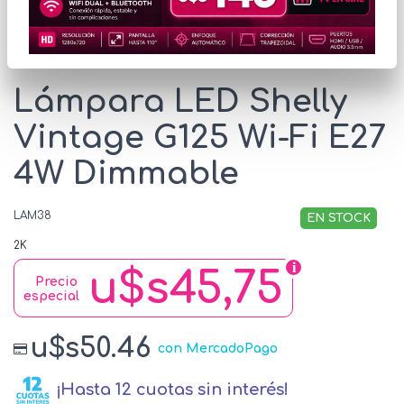
* Las imágenes se exhiben con fines ilustrativos.
Lámpara LED Shelly
Vintage G125 Wi-Fi E27
4W Dimmable
LAM38
EN STOCK
2K
u$s45,75
Precio
especial
u$s50.46
con MercadoPago
¡Hasta 12 cuotas sin interés!