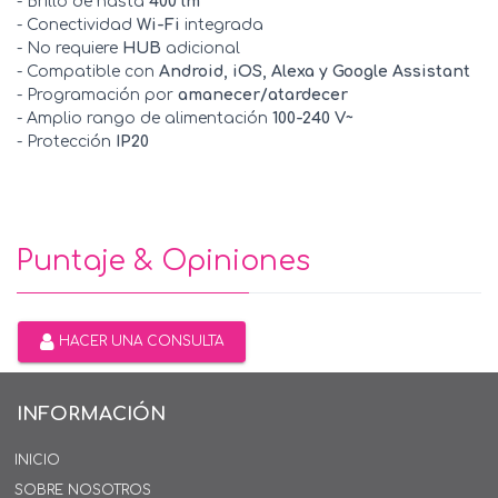
- Brillo de hasta
400 lm
- Conectividad
Wi-Fi
integrada
- No requiere
HUB
adicional
- Compatible con
Android, iOS, Alexa y Google Assistant
- Programación por
amanecer/atardecer
- Amplio rango de alimentación
100-240 V~
- Protección
IP20
Puntaje & Opiniones
HACER UNA CONSULTA
INFORMACIÓN
INICIO
SOBRE NOSOTROS