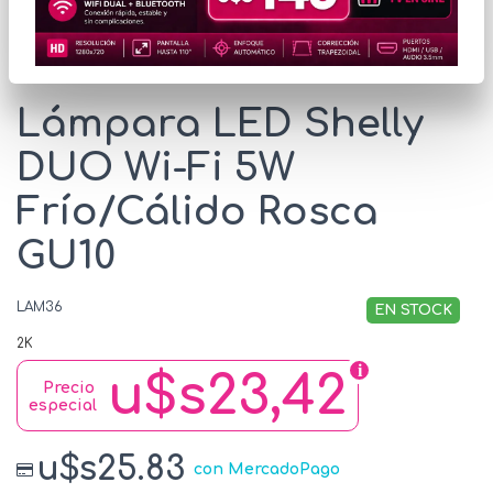
* Las imágenes se exhiben con fines ilustrativos.
Lámpara LED Shelly
DUO Wi-Fi 5W
Frío/Cálido Rosca
GU10
LAM36
EN STOCK
2K
u$s23,42
Precio
especial
u$s25.83
con MercadoPago