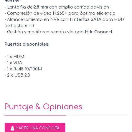
metros
- Lente fija de
2.8 mm
con amplio campo de visión
- Compresión de video
H.265+
para óptima eficiencia
- Almacenamiento en NVR con
1 interfaz SATA
para HDD
de hasta 6 TB
- Gestión y monitoreo remoto vía app
Hik-Connect
Puertos disponibles:
- 1 x HDMI
- 1 x VGA
- 1 x RJ45 10/100M
- 2 x USB 2.0
Puntaje & Opiniones
HACER UNA CONSULTA