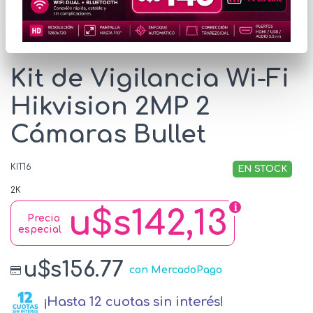
* Las imágenes se exhiben con fines ilustrativos.
Kit de Vigilancia Wi-Fi
Hikvision 2MP 2
Cámaras Bullet
KIT16
EN STOCK
2K
u$s142,13
Precio
especial
u$s156.77
con MercadoPago
¡Hasta 12 cuotas sin interés!