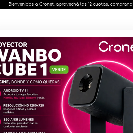
Bienvenidos a Cronet, aprovechá las 12 cuotas, comprando antes
AR STOCK
MOVILIDAD ELÉCTRICA 25% OFF
s nuestros artículos, comprando antes de las 13 hr
DVR HiLook
Canales 3K