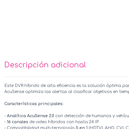
Descripción adicional
Este DVR híbrido de alta eficiencia es la solución óptima p
AcuSense optimiza las alertas al clasificar objetivos en ti
Características principales:
-
Analítica AcuSense 2.0
con detección de humanos y vehícu
-
16 canales
de video híbridos con hasta 24 IP
- Compatibilidad multi-tecnología
5 en 1
(HDTVI, AHD, CVI, C