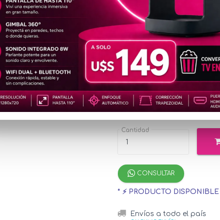
DVR65
2K
u$s2
Precio
especial
u$s269.26
con 
¡Hasta 12 cuotas s
Cantidad
CONSULTAR
* ⚡ PRODUCTO DISPONIBL
Envíos a todo el país