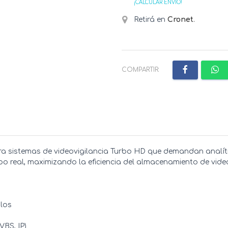
¡CALCULAR ENVÍO!
Retirá en
Cronet
.
COMPARTIR:
ara sistemas de videovigilancia Turbo HD que demandan analíti
empo real, maximizando la eficiencia del almacenamiento de vid
los
VBS, IP)