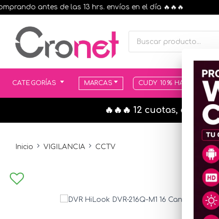
ndo antes de las 13 hrs. envíos en el día 🔥🔥🔥
CATEGORÍAS
MARCAS
CUDY 10% HASTA AGOT
🔥🔥🔥 12 cuotas, en todo
Inicio
VIGILANCIA
CCTV