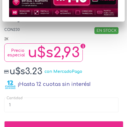
Conector Conatel
Caja-Tubo IP65 25mm
CON230
EN STOCK
2K
u$s2,93
Precio
especial
u$s3.23
con MercadoPago
¡Hasta 12 cuotas sin interés!
Cantidad