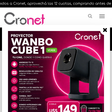
dos a Cronet, aprovechá las 12 cuotas, comprando antes de las 
🔥🔥🔥 12 cuotas, en todos nuestros artículos,
comprando antes de las 13 hrs. envíos en el
día 🔥🔥🔥
Inicio
VIGILANCIA
CCTV
* Las imágenes se exhiben con fines ilustrativos.