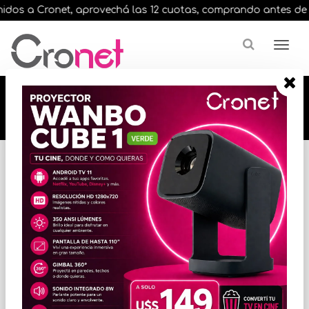
dos a Cronet, aprovechá las 12 cuotas, comprando antes de las 
🔥🔥🔥 12 cuotas, en todos nuestros artículos,
comprando antes de las 13 hrs. envíos en el
día 🔥🔥🔥
Inicio
VIGILANCIA
CCTV
* Las imágenes se exhiben con fines ilustrativos.