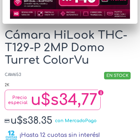
* Las imágenes se exhiben con fines ilustrativos.
Cámara HiLook THC-
T129-P 2MP Domo
Turret ColorVu
CAM653
EN STOCK
2K
u$s34,77
Precio
especial
u$s38.35
con MercadoPago
¡Hasta 12 cuotas sin interés!