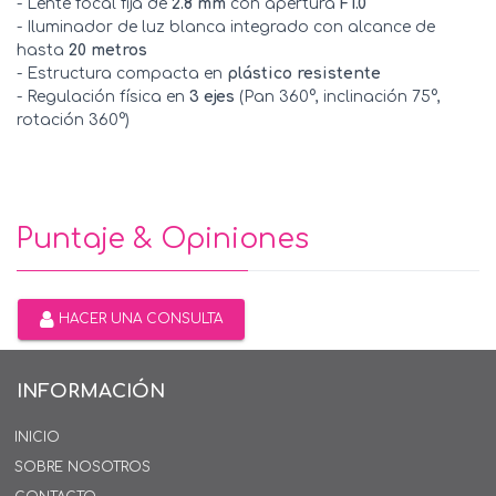
- Lente focal fija de
2.8 mm
con apertura
F1.0
- Iluminador de luz blanca integrado con alcance de
hasta
20 metros
- Estructura compacta en
plástico resistente
- Regulación física en
3 ejes
(Pan 360°, inclinación 75°,
rotación 360°)
Puntaje & Opiniones
HACER UNA CONSULTA
INFORMACIÓN
INICIO
SOBRE NOSOTROS