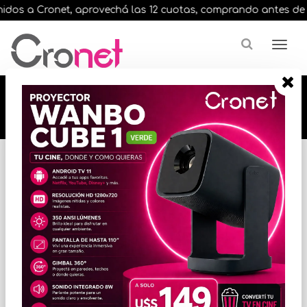
dos a Cronet, aprovechá las 12 cuotas, comprando antes de las 
🔥🔥🔥 12 cuotas, en todos nuestros artículos,
comprando antes de las 13 hrs. envíos en el
día 🔥🔥🔥
Inicio
VIGILANCIA
CCTV
* Las imágenes se exhiben con fines ilustrativos.