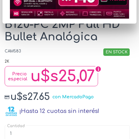
Cámara HiLook THC-
B120-PC 2MP Full HD
Bullet Analógica
CAM583
EN STOCK
2K
u$s25,07
Precio
especial
u$s27.65
con MercadoPago
¡Hasta 12 cuotas sin interés!
Cantidad