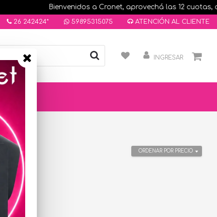
Bienvenidos a Cronet, aprovechá las 12 cuotas, com
26 242424*
59895315075
ATENCIÓN AL CLIENTE
INGRESAR
ORDENAR POR PRECIO