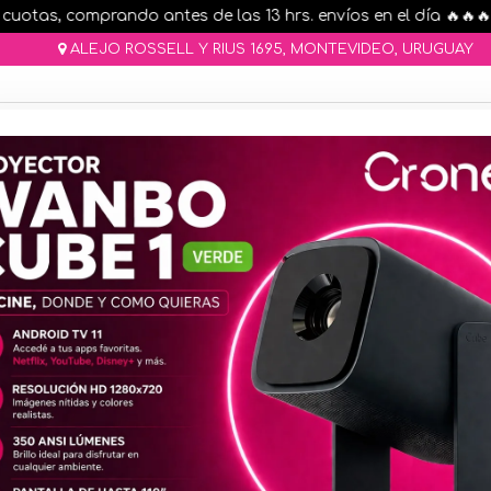
otas, comprando antes de las 13 hrs. envíos en el día 🔥🔥🔥
ALEJO ROSSELL Y RIUS 1695, MONTEVIDEO, URUGUAY
AR STOCK
MOVILIDAD ELÉCTRICA 25% OFF