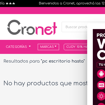
 🔥🔥🔥
Bienvenidos a Cronet, aprovechá las 12 cu
CATEGORÍAS
MARCAS
CUDY 10% HASTA AGOT
Resultados para
"pc escritorio hasta"
No hay productos que mostrar...