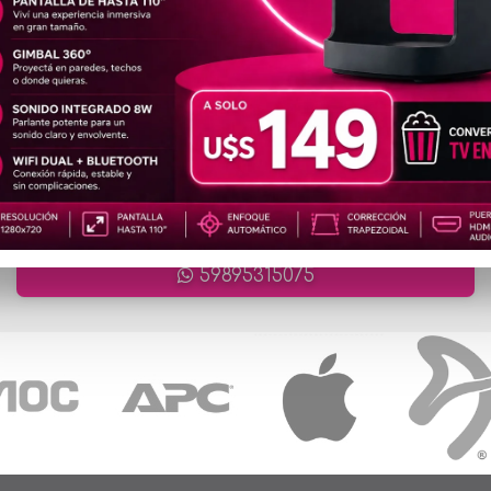
artículos en total
ATENCIÓN ONLINE
ventas@cronet.uy
59895315075