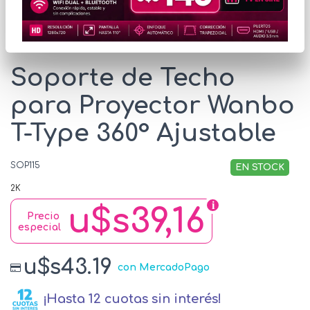
* Las imágenes se exhiben con fines ilustrativos.
Soporte de Techo
para Proyector Wanbo
T-Type 360° Ajustable
SOP115
EN STOCK
2K
u$s39,16
Precio
especial
u$s43.19
con MercadoPago
¡Hasta 12 cuotas sin interés!