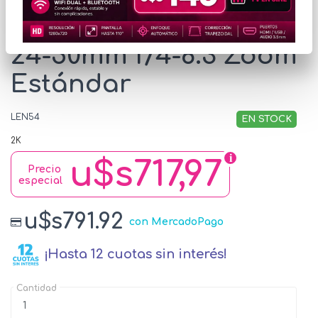
Lente Nikon Nikkor Z
24-50mm f/4-6.3 Zoom
Estándar
LEN54
EN STOCK
2K
u$s717,97
Precio
especial
u$s791.92
con MercadoPago
¡Hasta 12 cuotas sin interés!
Cantidad