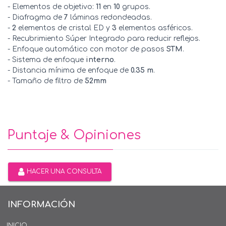
- Elementos de objetivo:
11
en
10
grupos.
- Diafragma de
7
láminas redondeadas.
-
2
elementos de cristal ED y
3
elementos asféricos.
- Recubrimiento Súper Integrado para reducir reflejos.
- Enfoque automático con motor de pasos
STM
.
- Sistema de enfoque
interno
.
- Distancia mínima de enfoque de
0.35 m
.
- Tamaño de filtro de
52mm
Puntaje & Opiniones
HACER UNA CONSULTA
INFORMACIÓN
INICIO