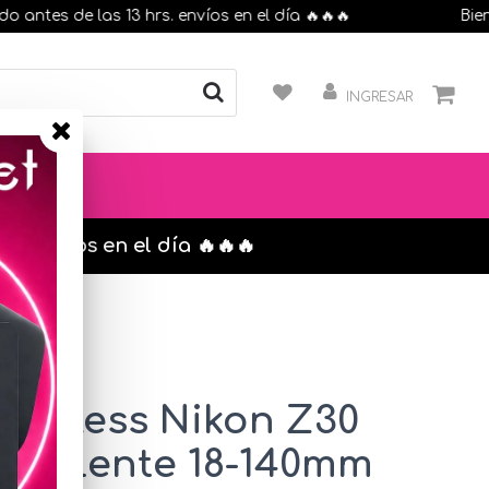
es de las 13 hrs. envíos en el día 🔥🔥🔥
Bienveni
INGRESAR
s. envíos en el día 🔥🔥🔥
rorless Nikon Z30
con Lente 18-140mm