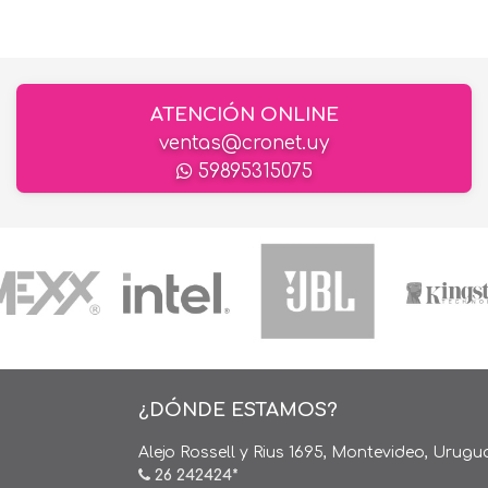
ATENCIÓN ONLINE
ventas@cronet.uy
59895315075
¿DÓNDE ESTAMOS?
Alejo Rossell y Rius 1695, Montevideo, Urugu
26 242424*