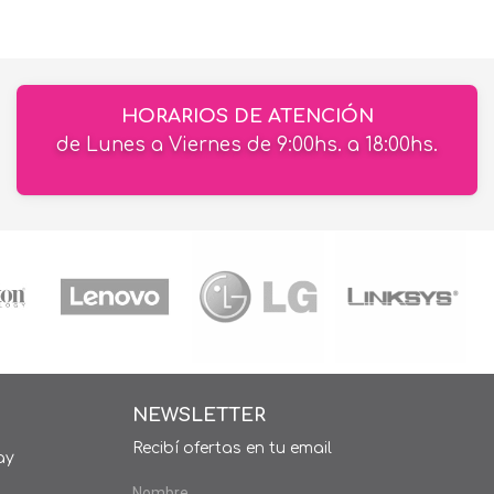
HORARIOS DE ATENCIÓN
de Lunes a Viernes de 9:00hs. a 18:00hs.
NEWSLETTER
Recibí ofertas en tu email
ay