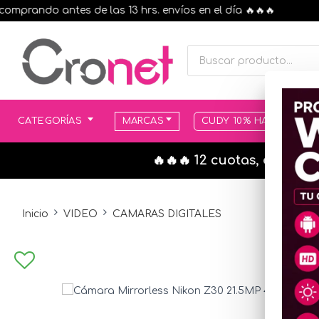
ando antes de las 13 hrs. envíos en el día 🔥🔥🔥
CATEGORÍAS
MARCAS
CUDY 10% HASTA AGOT
🔥🔥🔥 12 cuotas, en todo
Inicio
VIDEO
CAMARAS DIGITALES