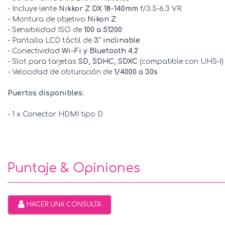
- Incluye lente
Nikkor Z DX 18-140mm
f/3.5-6.3 VR
- Montura de objetivo
Nikon Z
- Sensibilidad ISO de
100 a 51200
- Pantalla LCD táctil de
3" inclinable
- Conectividad
Wi-Fi y Bluetooth 4.2
- Slot para tarjetas
SD, SDHC, SDXC
(compatible con UHS-I)
- Velocidad de obturación de
1/4000 a 30s
Puertos disponibles:
- 1 x Conector HDMI tipo D
Puntaje & Opiniones
HACER UNA CONSULTA