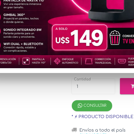
CAM796
2K
u$s1.
Precio
especial
u$s1,576.44
c
¡Hasta 12 cuotas s
Cantidad
CONSULTAR
* ⚡ PRODUCTO DISPONIBL
Envíos a todo el país