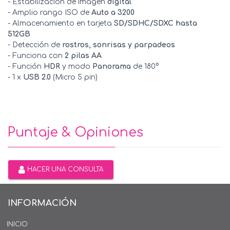
- Estabilización de imagen
digital
- Amplio rango ISO de
Auto a 3200
- Almacenamiento en tarjeta
SD/SDHC/SDXC hasta
512GB
- Detección de
rostros, sonrisas y parpadeos
- Funciona con
2 pilas AA
- Función
HDR
y modo
Panorama
de 180°
- 1 x
USB 2.0
(Micro 5 pin)
Puntaje & Opiniones
HACER UNA CONSULTA
INFORMACIÓN
INICIO