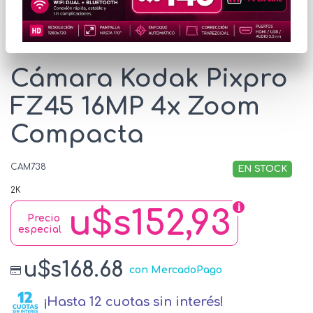
* Las imágenes se exhiben con fines ilustrativos.
Cámara Kodak Pixpro
FZ45 16MP 4x Zoom
Compacta
CAM738
EN STOCK
2K
u$s152,93
Precio
especial
u$s168.68
con MercadoPago
¡Hasta 12 cuotas sin interés!