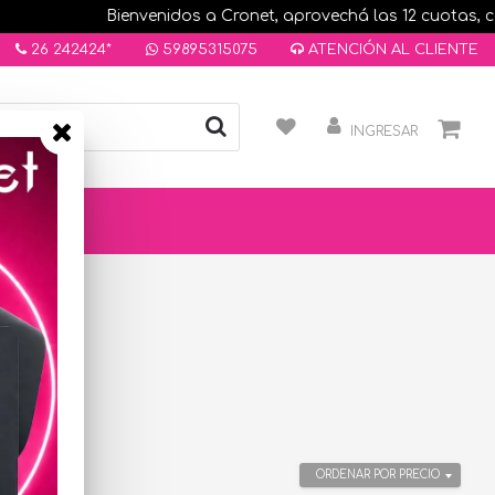
Bienvenidos a Cronet, aprovechá las 12 cuotas, compr
26 242424*
59895315075
ATENCIÓN AL CLIENTE
INGRESAR
ORDENAR POR PRECIO