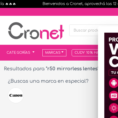
🔥🔥
Bienvenidos a Cronet, aprovechá las 12 cuot
CATEGORÍAS
MARCAS
CUDY 10% HASTA AGOT
Resultados para
"r50 mirrorless lentes"
¿Buscas una marca en especial?