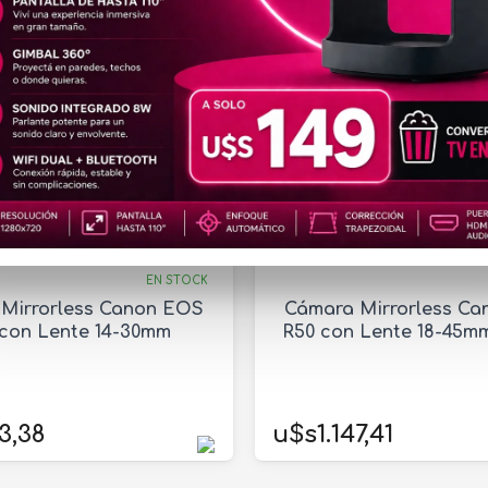
CAM766
CAM795
EN STOCK
Mirrorless Canon EOS
Cámara Mirrorless C
con Lente 14-30mm
R50 con Lente 18-45m
3,38
u$s1.147,41