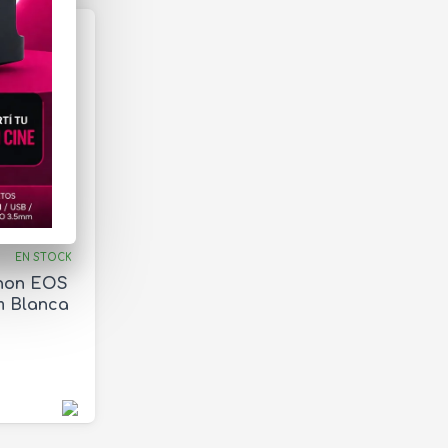
EN STOCK
anon EOS
m Blanca