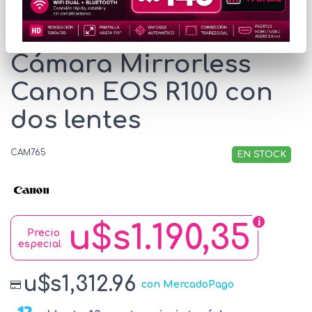
* Las imágenes se exhiben con fines ilustrativos.
Cámara Mirrorless
Canon EOS R100 con
dos lentes
CAM765
EN STOCK
u$s1.190,35
Precio
especial
u$s1,312.96
con MercadoPago