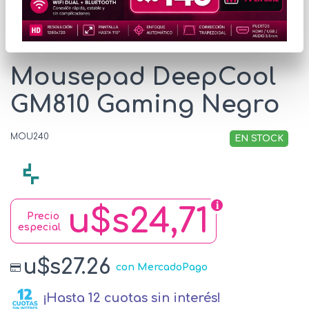
* Las imágenes se exhiben con fines ilustrativos.
Mousepad DeepCool
GM810 Gaming Negro
MOU240
EN STOCK
u$s24,71
Precio
especial
u$s27.26
con MercadoPago
¡Hasta 12 cuotas sin interés!