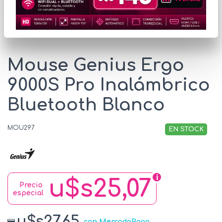
* Las imágenes se exhiben con fines ilustrativos.
Mouse Genius Ergo
9000S Pro Inalámbrico
Bluetooth Blanco
MOU297
EN STOCK
u$s25,07
Precio
especial
u$s27.65
con MercadoPago