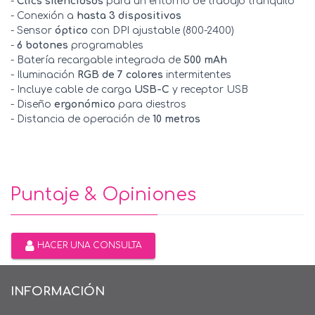
-
Clics silenciosos
para un entorno de trabajo tranquilo
- Conexión a
hasta 3 dispositivos
- Sensor
óptico
con DPI ajustable (800-2400)
-
6 botones
programables
- Batería recargable integrada de
500 mAh
- Iluminación
RGB de 7 colores
intermitentes
- Incluye cable de carga
USB-C
y receptor USB
- Diseño
ergonómico
para diestros
- Distancia de operación de
10 metros
Puntaje & Opiniones
HACER UNA CONSULTA
INFORMACIÓN