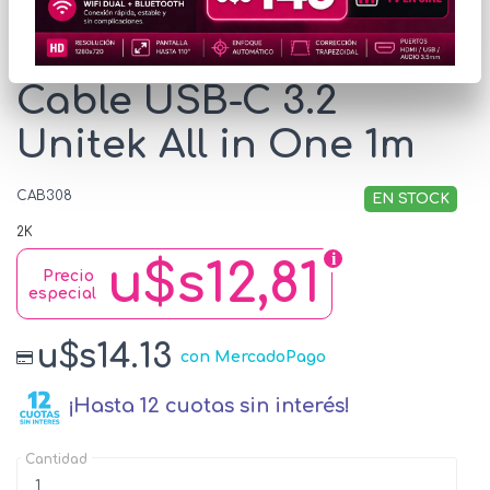
* Las imágenes se exhiben con fines ilustrativos.
Cable USB-C 3.2
Unitek All in One 1m
CAB308
EN STOCK
2K
u$s12,81
Precio
especial
u$s14.13
con MercadoPago
¡Hasta 12 cuotas sin interés!
Cantidad