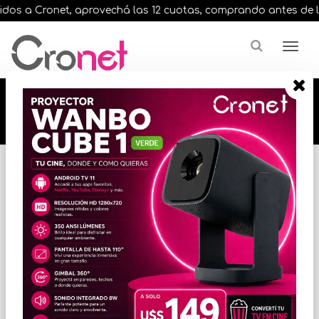
os a Cronet, aprovechá las 12 cuotas, comprando antes de las 1
🔥🔥🔥 12 cuotas, en todos nuestros artículos,
comprando antes de las 13 hrs. envíos en el
día 🔥🔥🔥
Inicio
VARIOS INFORMATICA
CABLES
* Las imágenes se exhiben con fines ilustrativos.