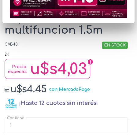
Cable USB 2.0 para
Impresora
multifuncion 1.5m
CAB43
EN STOCK
2K
u$s4,03
Precio
especial
u$s4.45
con MercadoPago
¡Hasta 12 cuotas sin interés!
Cantidad