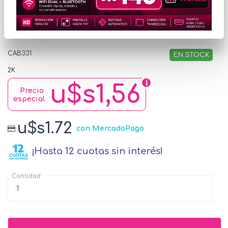
Cable Inkax Micro USB
3.1A 2M Blanco
CAB331
EN STOCK
2K
u$s1,56
Precio
especial
u$s1.72
con MercadoPago
¡Hasta 12 cuotas sin interés!
Cantidad