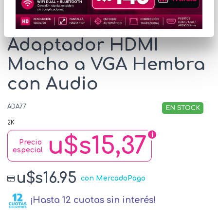
* Las imágenes se exhiben con fines ilustrativos.
Adaptador HDMI
Macho a VGA Hembra
con Audio
ADA77
EN STOCK
2K
u$s15,37
Precio
especial
u$s16.95
con MercadoPago
¡Hasta 12 cuotas sin interés!