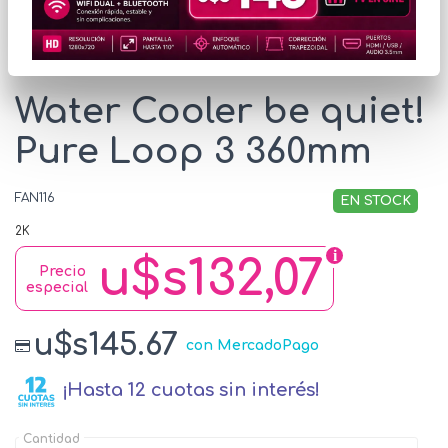
* Las imágenes se exhiben con fines ilustrativos.
Water Cooler be quiet!
Pure Loop 3 360mm
FAN116
EN STOCK
2K
u$s132,07
Precio
especial
u$s145.67
con MercadoPago
¡Hasta 12 cuotas sin interés!
Cantidad