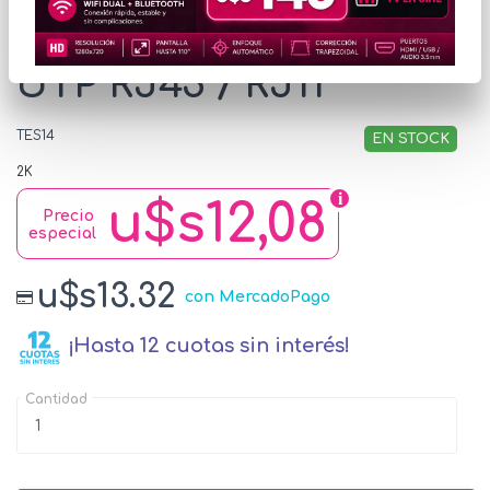
Tester de Cables NRG+
UTP RJ45 / RJ11
TES14
EN STOCK
2K
u$s12,08
Precio
especial
u$s13.32
con MercadoPago
¡Hasta 12 cuotas sin interés!
Cantidad