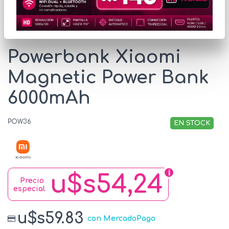
* Las imágenes se exhiben con fines ilustrativos.
Powerbank Xiaomi
Magnetic Power Bank
6000mAh
POW36
EN STOCK
u$s54,24
Precio
especial
u$s59.83
con MercadoPago