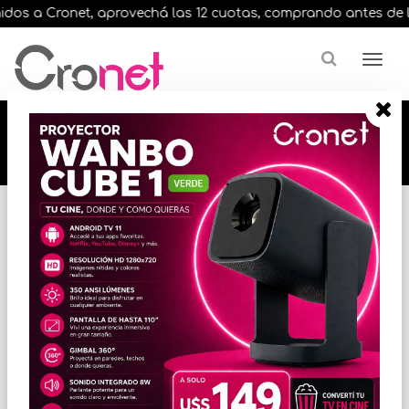
os a Cronet, aprovechá las 12 cuotas, comprando antes de las 1
🔥🔥🔥 12 cuotas, en todos nuestros artículos,
comprando antes de las 13 hrs. envíos en el
día 🔥🔥🔥
Inicio
VARIOS INFORMATICA
ACCESORIOS VARIOS